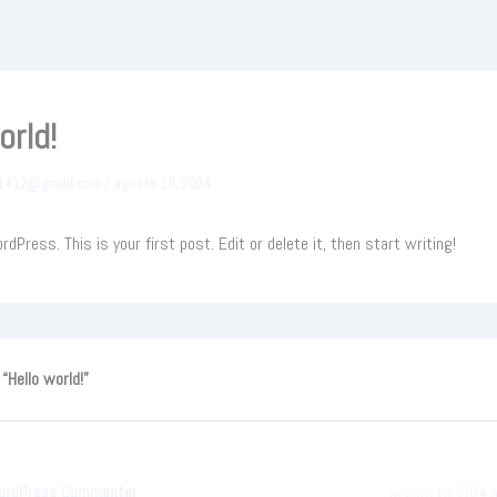
orld!
s1412@gmail.com
/
agosto 19, 2024
Press. This is your first post. Edit or delete it, then start writing!
“Hello world!”
ordPress Commenter
agosto 19, 2024 a