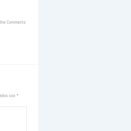
it the Comments
cados con
*