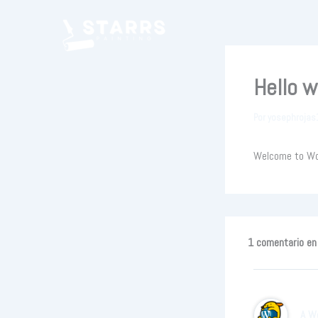
Ir
al
contenido
Hello w
Por
yosephroja
Welcome to Word
1 comentario en 
A W