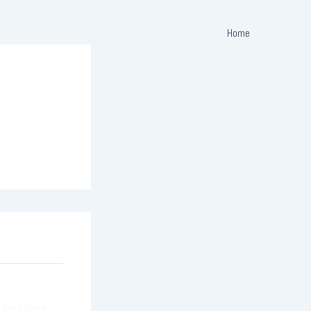
Home
 las 9:36 pm