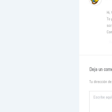
Hi,
To 
scr
Co
R
Deja un com
Tu dirección de
Escribe
aquí...