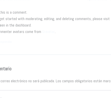
 this is a comment.
get started with moderating, editing, and deleting comments, please vis
een in the dashboard.
mmenter avatars come from
Gravatar
.
esponder
entario
 correo electrónico no será publicada.
Los campos obligatorios están mar